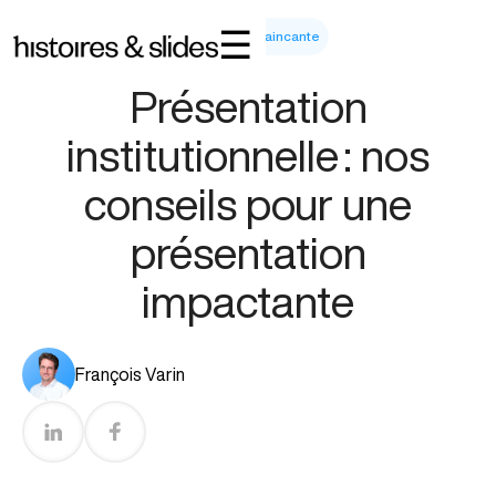
☰
Ecrire Et Raconter Une Histoire Convaincante
Temps de lecture :
5
min
Présentation
institutionnelle : nos
conseils pour une
présentation
impactante
François Varin