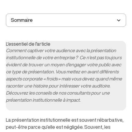
Qu’est-ce qu’une présentation institutionnelle ?
A quoi sert votre présentation institutionnelle ?
Sommaire
Comment organiser votre présentation
A retenir
institutionnelle ?
L'essentiel de l'article
Comment captiver votre audience avec la présentation
institutionnelle de votre entreprise ? Ce n’est pas toujours
évident de trouver un moyen d’engager votre public avec
ce type de présentation. Vous mettez en avant différents
aspects corporate « froids » mais vous devez quand même
raconter une histoire pour intéresser votre auditoire.
Découvrez les conseils de nos consultants pour une
présentation institutionnelle à impact.
La présentation institutionnelle est souvent rébarbative,
peut-être parce qu’elle est négligée. Souvent, les