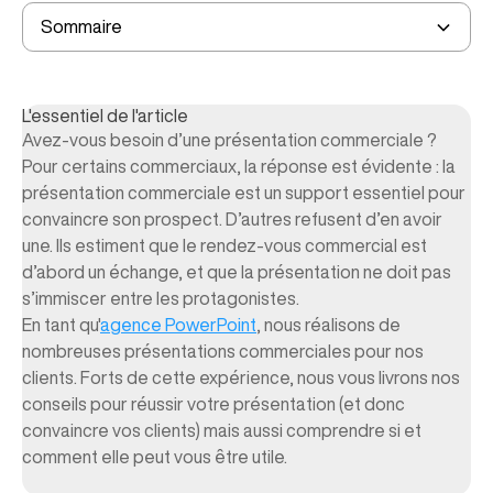
Les erreurs courantes
Sommaire
Les cinq étapes du parcours de conviction
A quoi sert une présentation commerciale en rendez-vous
?
L'essentiel de l'article
Avez-vous besoin d’une présentation commerciale ?
Pour certains commerciaux, la réponse est évidente : la
présentation commerciale est un support essentiel pour
convaincre son prospect. D’autres refusent d’en avoir
une. Ils estiment que le rendez-vous commercial est
d’abord un échange, et que la présentation ne doit pas
s’immiscer entre les protagonistes.
En tant qu'
agence PowerPoint
, nous réalisons de
nombreuses présentations commerciales pour nos
clients. Forts de cette expérience, nous vous livrons nos
conseils pour réussir votre présentation (et donc
convaincre vos clients) mais aussi comprendre si et
comment elle peut vous être utile.