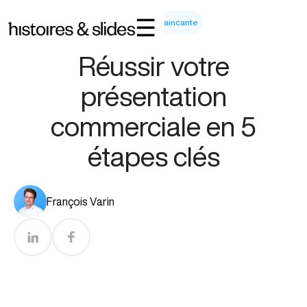
☰
Ecrire Et Raconter Une Histoire Convaincante
Temps de lecture :
5
min
Réussir votre
présentation
commerciale en 5
étapes clés
François Varin
Qu’est-ce qu’une présentation commerciale ?