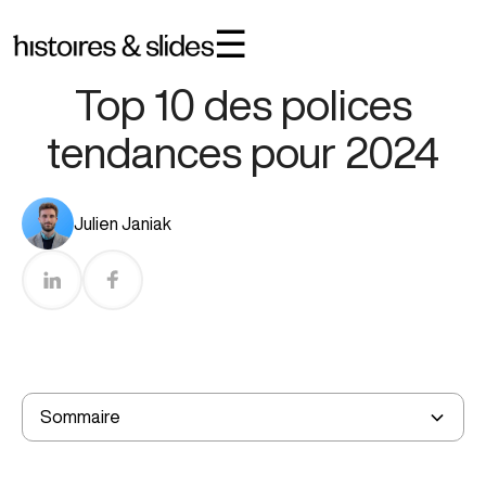
☰
Règles De Design
Temps de lecture :
5
min
Top 10 des polices
tendances pour 2024
Julien Janiak
Choisir vos polices, nos conseils
Notre top 10 des polices pour 2024
Ajouter vos polices dans PowerPoint
Sommaire
Pour conclure