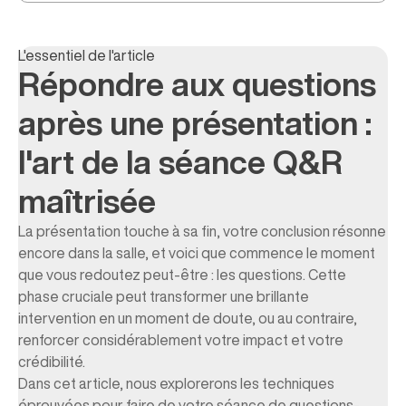
Comment gérer les questions difficiles ou déstabilisantes
mémorables
Erreurs à éviter absolument lors des séances Q&R
Comment conclure efficacement après la dernière
Exercices pratiques pour améliorer vos compétences en
L'essentiel de l'article
question
Ce qu'il faut retenir
Q&R
Répondre aux questions
après une présentation :
l'art de la séance Q&R
maîtrisée
La présentation touche à sa fin, votre conclusion résonne
encore dans la salle, et voici que commence le moment
que vous redoutez peut-être : les questions. Cette
phase cruciale peut transformer une brillante
intervention en un moment de doute, ou au contraire,
renforcer considérablement votre impact et votre
crédibilité.
Dans cet article, nous explorerons les techniques
éprouvées pour faire de votre séance de questions-