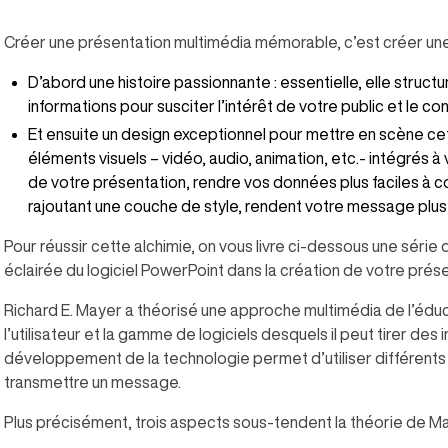
Créer une présentation multimédia mémorable, c’est créer une a
D’abord une histoire passionnante : essentielle, elle struc
informations pour susciter l’intérêt de votre public et le co
Et ensuite un design exceptionnel pour mettre en scène cette
éléments visuels – vidéo, audio, animation, etc.- intégrés
de votre présentation, rendre vos données plus faciles à co
rajoutant une couche de style, rendent votre message plus fa
Pour réussir cette alchimie, on vous livre ci-dessous une série 
éclairée du logiciel PowerPoint dans la création de votre prés
Richard E. Mayer a théorisé une approche multimédia de l’éduca
l’utilisateur et la gamme de logiciels desquels il peut tirer des
développement de la technologie permet d’utiliser différents 
transmettre un message.
Plus précisément, trois aspects sous-tendent la théorie de Ma