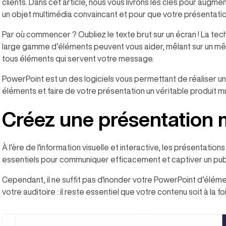
clients. Dans cet article, nous vous livrons les clés pour augme
un objet multimédia convaincant et pour que votre présentati
Par où commencer ? Oubliez le texte brut sur un écran ! La tech
large gamme d’éléments peuvent vous aider, mêlant sur un mê
tous éléments qui servent votre message.
PowerPoint est un des logiciels vous permettant de réaliser u
éléments et faire de votre présentation un véritable produit m
Créez une présentation
À l'ère de l'information visuelle et interactive, les présentati
essentiels pour communiquer efficacement et captiver un publ
Cependant, il ne suffit pas d'inonder votre PowerPoint d’éléme
votre auditoire : il reste essentiel que votre contenu soit à la fo