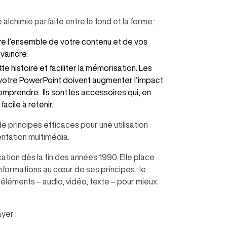
lchimie parfaite entre le fond et la forme :
ture l’ensemble de votre contenu et de vos
nvaincre.
 histoire et faciliter la mémorisation. Les
 à votre PowerPoint doivent augmenter l’impact
mprendre. Ils sont les accessoires qui, en
cile à retenir.
de principes efficaces pour une utilisation
entation multimédia.
tion dès la fin des années 1990. Elle place
 informations au cœur de ses principes : le
éléments – audio, vidéo, texte – pour mieux
yer :