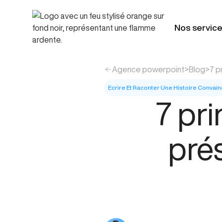
Nos servic
Agence powerpoint
>
Blog
>
7 p
Ecrire Et Raconter Une Histoire Convai
7 pr
pré