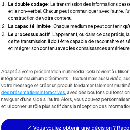
Le double codage
: La transmission des informations passe 
et le non-verbal. Chacun peut communiquer avec l'autre, l’ut
construction de votre contenu.
La capacité limitée
: Chaque médium ne peut contenir qu’u
Le processus actif
: L’apprenant, ou dans ce cas précis, l
cette transmission. Il doit être capable de reconnaître et s
et intégrer son contenu avec les connaissances antérieure
Adapté à votre présentation multimédia, cela revient à utiliser
intégrer un maximum d’éléments – textuel mais aussi vidéo, au
votre message et créer un produit fondamentalement multim
des présentations interactives
, avec des boutons qui foncti
naviguer d’une slide à l’autre. Alors, vous pouvez personnalise
et lui donner un rôle plus actif dans la réception des informat
Vous voulez obtenir une décision ? Raco