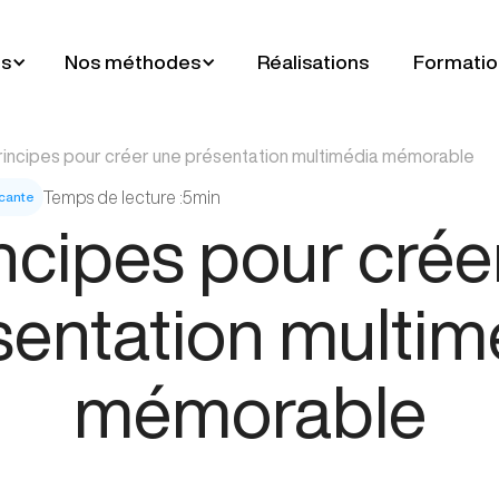
es
Nos méthodes
Réalisations
Formatio
rincipes pour créer une présentation multimédia mémorable
Temps de lecture :
5
min
ncante
incipes pour crée
sentation multim
mémorable