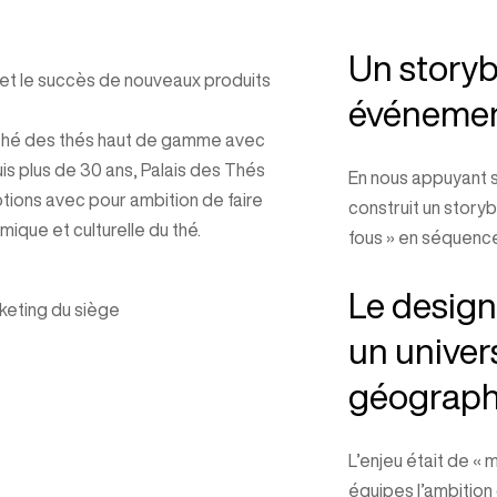
Un storyb
 et le succès de nouveaux produits
événemen
arché des thés haut de gamme avec
uis plus de 30 ans, Palais des Thés
En nous appuyant s
tions avec pour ambition de faire
construit un story
ique et culturelle du thé.
fous » en séquenc
Le design
keting du siège
un univer
géographi
L’enjeu était de «
équipes l’ambition