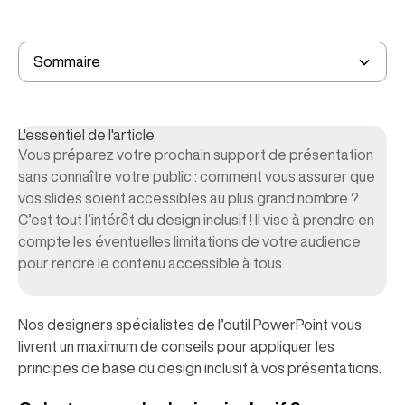
Qu’est-ce que le design inclusif ?
L’intérêt du design accessible pour vos présentations
Sommaire
5 conseils pratiques pour rendre vos présentations
A retenir
inclusives
L'essentiel de l'article
Vous préparez votre prochain support de présentation
sans connaître votre public : comment vous assurer que
vos slides soient accessibles au plus grand nombre ?
C’est tout l’intérêt du design inclusif ! Il vise à prendre en
compte les éventuelles limitations de votre audience
pour rendre le contenu accessible à tous.
Nos designers spécialistes de l’outil PowerPoint vous
livrent un maximum de conseils pour appliquer les
principes de base du design inclusif à vos présentations.